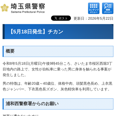
コンテ
検索メ
ンツメ
ニュー
ニュー
更新日：2026年5月22日
【5月18日発生】チカン
概要
令和8年5月18日(月曜日)午後9時45分ころ、さいたま市桜区西堀3丁
目地内の路上で、女性が自転車に乗った男に身体を触られる事案が
発生しました。
男の特徴は、年齢20歳～40歳位、体格中肉、頭髪黒色長め、上衣黒
色ジャンパー、下衣黒色長ズボン、灰色軽快車を利用しています。
浦和西警察署からのお願い