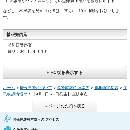
警報器やハンドルロック等の盗難防止器具を複数併用する
などし、不審者を見かけた際は、直ちに110番通報をお願いしま
す。
情報発信元
浦和西警察署
電話：048-854-0110
PC版を表示する
ホーム
>
埼玉県警について
>
各警察署の連絡先
>
浦和西警察署
>
注
意喚起情報等
> 【4月5日～6日発生】自動車盗
ページの先頭へ戻る
埼玉県警察本部への
アクセス
各警察署の
連絡先