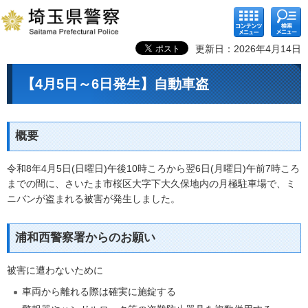
コンテ
検索メ
ンツメ
ニュー
ニュー
更新日：2026年4月14日
【4月5日～6日発生】自動車盗
概要
令和8年4月5日(日曜日)午後10時ころから翌6日(月曜日)午前7時ころ
までの間に、さいたま市桜区大字下大久保地内の月極駐車場で、ミ
ニバンが盗まれる被害が発生しました。
浦和西警察署からのお願い
被害に遭わないために
車両から離れる際は確実に施錠する