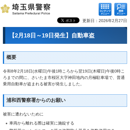
コンテ
検索メ
ンツメ
ニュー
ニュー
更新日：2026年2月27日
【2月18日～19日発生】自動車盗
概要
令和8年2月18日(水曜日)午後1時ころから翌19日(木曜日)午後0時こ
ろまでの間に、さいたま市桜区大字神田地内の月極駐車場で、普通
乗用自動車が盗まれる被害が発生しました。
浦和西警察署からのお願い
被害に遭わないために
車両から離れる際は確実に施錠する