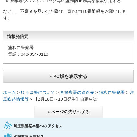
警報器やハンドルロック等の盗難防止器具を複数併用する
などし、不審者を見かけた際は、直ちに110番通報をお願いしま
す。
情報発信元
浦和西警察署
電話：048-854-0110
PC版を表示する
ホーム
>
埼玉県警について
>
各警察署の連絡先
>
浦和西警察署
>
注
意喚起情報等
> 【2月18日～19日発生】自動車盗
ページの先頭へ戻る
埼玉県警察本部への
アクセス
各警察署の
連絡先