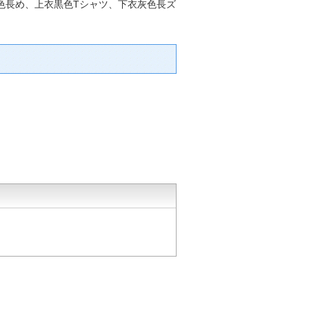
黒色長め、上衣黒色Tシャツ、下衣灰色長ズ