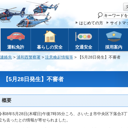
サ
イ
はじめての方
サイトマ
ト
内
検
運転免許
暮らしの安全
交通安全
採用案内
索
連絡先
>
浦和西警察署
>
注意喚起情報等
> 【5月28日発生】不審者
【5月28日発生】不審者
概要
令和8年5月28日(木曜日)午後7時35分ころ、さいたま市中央区下落合
立ち去ったとの情報が寄せられました。