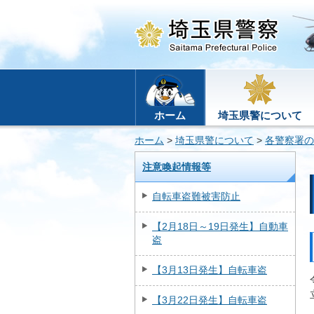
ホーム
埼玉県警について
ホーム
>
埼玉県警について
>
各警察署の
注意喚起情報等
自転車盗難被害防止
【2月18日～19日発生】自動車
盗
【3月13日発生】自転車盗
【3月22日発生】自転車盗