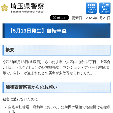
コンテ
検索メ
ンツメ
ニュー
ニュー
更新日：2026年5月21日
【5月13日発生】自転車盗
概要
令和8年5月13日(水曜日)、さいたま市中央区内（鈴谷2丁目、上落合
5丁目、下落合7丁目）の駅前駐輪場、マンション・アパート駐輪場
等で、自転車が盗まれたとの届出が多数寄せられました。
浦和西警察署からのお願い
被害に遭わないために
自宅や駐輪場、店舗等において、短時間の駐輪でも鍵掛けを徹底
する