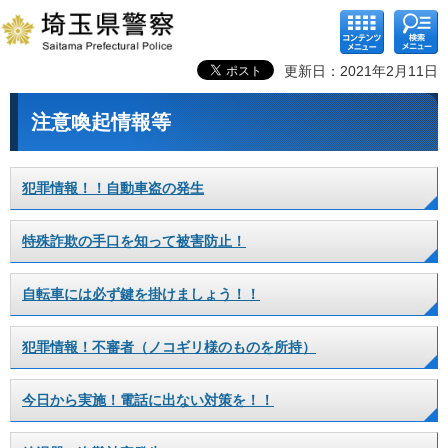
コンテ
検索メ
ンツメ
ニュー
ニュー
更新日：2021年2月11日
注意喚起情報等
犯罪情報！！自動車盗の発生
特殊詐欺の手口を知って被害防止！
自転車には必ず鍵を掛けましょう！！
犯罪情報！不審者（ノコギリ様のものを所持）
今日から実施！電話に出ない対策を！！