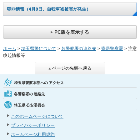
犯罪情報（4月8日、自転車盗被害が発生）
PC版を表示する
ホーム
>
埼玉県警について
>
各警察署の連絡先
>
寄居警察署
> 注意
喚起情報等
ページの先頭へ戻る
埼玉県警察本部への
アクセス
各警察署の
連絡先
埼玉県
公安委員会
このホームページについて
プライバシーポリシー
ホームページ利用規約