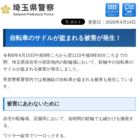
コンテ
検索メ
ンツメ
ニュー
ニュー
更新日：2026年4月14日
自転車のサドルが盗まれる被害が発生！
令和8年4月10日午前8時ころから翌11日午後0時30分ころまでの
間、埼玉県深谷市小前田地内の駐輪場において、駐輪中の自転車の
サドルが盗まれる被害が発生しました。
寄居警察署管内では無施錠の自転車が盗まれる被害も発生していま
す。
被害にあわないために
自宅や駐輪場、店舗等において、短時間の駐輪でも鍵かけを徹底す
る。
ワイヤー錠等でツーロックする。