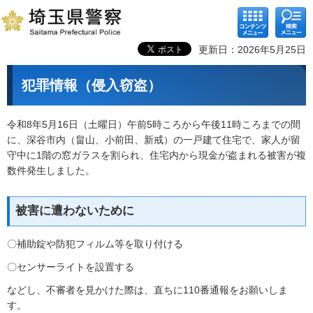
コンテ
検索メ
ンツメ
ニュー
ニュー
更新日：2026年5月25日
犯罪情報（侵入窃盗）
令和8年5月16日（土曜日）午前5時ころから午後11時ころまでの間
に、深谷市内（畠山、小前田、新戒）の一戸建て住宅で、家人が留
守中に1階の窓ガラスを割られ、住宅内から現金が盗まれる被害が複
数件発生しました。
被害に遭わないために
〇補助錠や防犯フィルム等を取り付ける
〇センサーライトを設置する
などし、不審者を見かけた際は、直ちに110番通報をお願いしま
す。