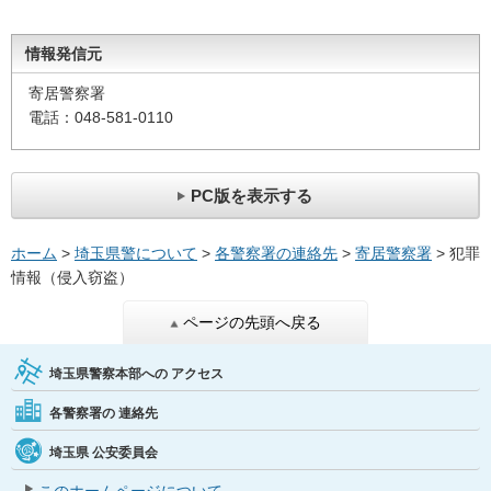
情報発信元
寄居警察署
電話：048-581-0110
PC版を表示する
ホーム
>
埼玉県警について
>
各警察署の連絡先
>
寄居警察署
> 犯罪
情報（侵入窃盗）
ページの先頭へ戻る
埼玉県警察本部への
アクセス
各警察署の
連絡先
埼玉県
公安委員会