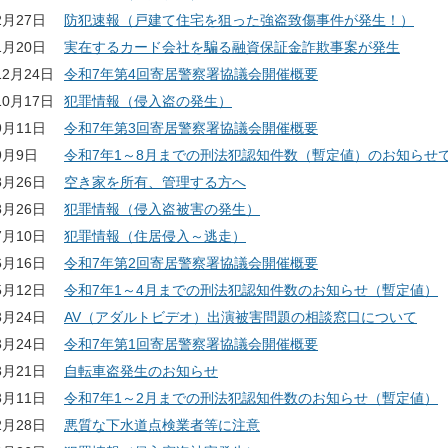
2月27日
防犯速報（戸建て住宅を狙った強盗致傷事件が発生！）
1月20日
実在するカード会社を騙る融資保証金詐欺事案が発生
12月24日
令和7年第4回寄居警察署協議会開催概要
10月17日
犯罪情報（侵入盗の発生）
9月11日
令和7年第3回寄居警察署協議会開催概要
9月9日
令和7年1～8月までの刑法犯認知件数（暫定値）のお知らせ
8月26日
空き家を所有、管理する方へ
8月26日
犯罪情報（侵入盗被害の発生）
7月10日
犯罪情報（住居侵入～逃走）
6月16日
令和7年第2回寄居警察署協議会開催概要
5月12日
令和7年1～4月までの刑法犯認知件数のお知らせ（暫定値）
3月24日
AV（アダルトビデオ）出演被害問題の相談窓口について
3月24日
令和7年第1回寄居警察署協議会開催概要
3月21日
自転車盗発生のお知らせ
3月11日
令和7年1～2月までの刑法犯認知件数のお知らせ（暫定値）
2月28日
悪質な下水道点検業者等に注意