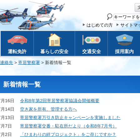
サ
イ
はじめての方
サイトマ
ト
内
検
運転免許
暮らしの安全
交通安全
採用案内
索
連絡先
>
寄居警察署
> 新着情報一覧
新着情報一覧
7月16日
令和8年第2回寄居警察署協議会開催概要
7月14日
空き家を所有、管理する方へ
7月13日
寄居警察署万引き防止キャンペーンを実施しました
7月7日
寄居警察署交番・駐在所だより（令和8年7月号）
7月2日
「ひまわりの絆プロジェクト」をご存じですか？