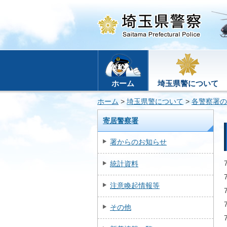
ホーム
埼玉県警について
ホーム
>
埼玉県警について
>
各警察署の
寄居警察署
署からのお知らせ
統計資料
注意喚起情報等
その他