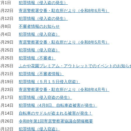
7月1日
犯罪情報（侵入盗の発生）
6月22日
寄居警察署交番・駐在所だより（令和8年6月号）
6月12日
犯罪情報（侵入盗の発生）
6月8日
不審者情報のお知らせ
6月4日
犯罪情報（侵入窃盗）
5月29日
寄居警察署交番・駐在所だより（令和8年5月号）
5月25日
犯罪情報（侵入窃盗）
5月25日
犯罪情報（不審者）
5月25日
ふかや花園プレミアム・アウトレットでのイベントのお知らせ
5月21日
犯罪情報（不審者情報）
5月19日
犯罪情報（５月１５日侵入窃盗）
4月23日
寄居警察署交番・駐在所だより（令和8年4月号）
4月17日
犯罪情報（侵入窃盗の発生）
4月14日
犯罪情報（4月8日、自転車盗被害が発生）
4月14日
自転車のサドルが盗まれる被害が発生！
3月26日
令和8年第1回寄居警察署協議会開催概要
3月12日
犯罪情報（侵入窃盗）