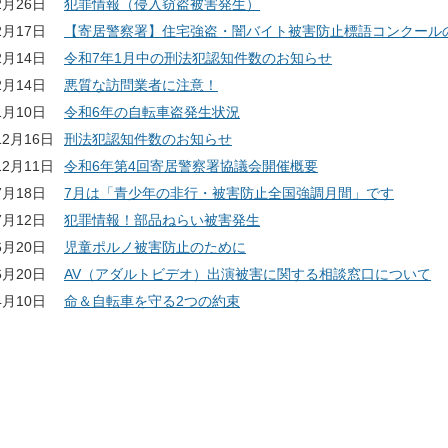
2月26日
犯罪情報（侵入窃盗被害発生）
2月17日
【寄居警察署】住宅強盗・闇バイト被害防止標語コンクール
2月14日
令和7年1月中の刑法犯認知件数のお知らせ
2月14日
悪質な訪問業者に注意！
1月10日
令和6年の自転車盗発生状況
12月16日
刑法犯認知件数のお知らせ
12月11日
令和6年第4回寄居警察署協議会開催概要
7月18日
7月は「青少年の非行・被害防止全国強調月間」です
7月12日
犯罪情報！部品ねらい被害発生
6月20日
児童ポルノ被害防止のために
6月20日
AV（アダルトビデオ）出演被害に関する相談窓口について
4月10日
命＆自転車を守る2つの約束