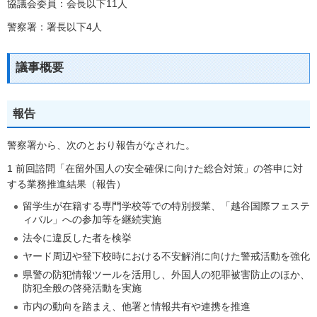
協議会委員：会長以下11人
警察署：署長以下4人
議事概要
報告
警察署から、次のとおり報告がなされた。
1 前回諮問「在留外国人の安全確保に向けた総合対策」の答申に対
する業務推進結果（報告）
留学生が在籍する専門学校等での特別授業、「越谷国際フェステ
ィバル」への参加等を継続実施
法令に違反した者を検挙
ヤード周辺や登下校時における不安解消に向けた警戒活動を強化
県警の防犯情報ツールを活用し、外国人の犯罪被害防止のほか、
防犯全般の啓発活動を実施
市内の動向を踏まえ、他署と情報共有や連携を推進