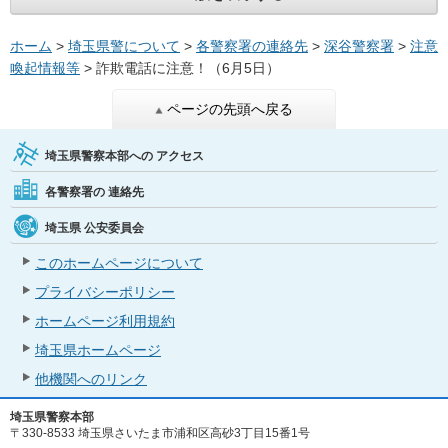
ホーム
>
埼玉県警について
>
各警察署の連絡先
>
深谷警察署
>
注意
喚起情報等
> 詐欺電話に注意！（6月5日）
ページの先頭へ戻る
埼玉県警察本部への
アクセス
各警察署の
連絡先
埼玉県
公安委員会
このホームページについて
プライバシーポリシー
ホームページ利用規約
埼玉県ホームページ
他機関へのリンク
埼玉県警察本部
〒330-8533 埼玉県さいたま市浦和区高砂3丁目15番1号