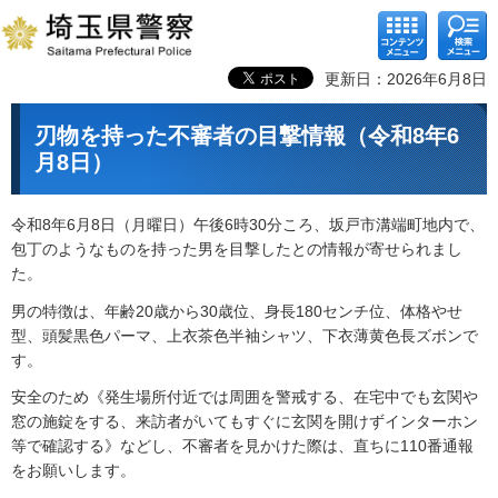
コンテ
検索メ
ンツメ
ニュー
ニュー
更新日：2026年6月8日
刃物を持った不審者の目撃情報（令和8年6
月8日）
令和8年6月8日（月曜日）午後6時30分ころ、坂戸市溝端町地内で、
包丁のようなものを持った男を目撃したとの情報が寄せられまし
た。
男の特徴は、年齢20歳から30歳位、身長180センチ位、体格やせ
型、頭髪黒色パーマ、上衣茶色半袖シャツ、下衣薄黄色長ズボンで
す。
安全のため《発生場所付近では周囲を警戒する、在宅中でも玄関や
窓の施錠をする、来訪者がいてもすぐに玄関を開けずインターホン
等で確認する》などし、不審者を見かけた際は、直ちに110番通報
をお願いします。