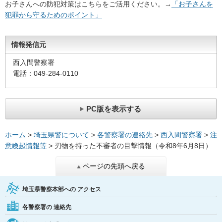
お子さんへの防犯対策はこちらをご活用ください。→
「お子さんを
犯罪から守るためのポイント」
情報発信元
西入間警察署
電話：049-284-0110
PC版を表示する
ホーム
>
埼玉県警について
>
各警察署の連絡先
>
西入間警察署
>
注
意喚起情報等
> 刃物を持った不審者の目撃情報（令和8年6月8日）
ページの先頭へ戻る
埼玉県警察本部への
アクセス
各警察署の
連絡先