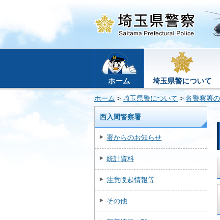
ホーム
埼玉県警について
ホーム
>
埼玉県警について
>
各警察署の
西入間警察署
署からのお知らせ
統計資料
注意喚起情報等
その他