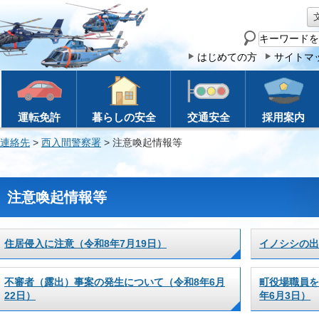
サ
イ
はじめての方
サイトマ
ト
内
検
運転免許
暮らしの安全
交通安全
採用案内
索
連絡先
>
西入間警察署
> 注意喚起情報等
注意喚起情報等
住居侵入に注意（令和8年7月19日）
イノシシの出
不審者（露出）事案の発生について（令和8年6月
町役場職員を
22日）
年6月3日）