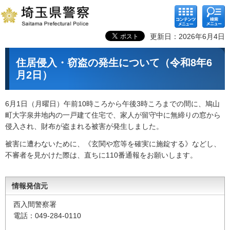
コンテ
検索メ
ンツメ
ニュー
ニュー
更新日：2026年6月4日
住居侵入・窃盗の発生について（令和8年6
月2日）
6月1日（月曜日）午前10時ころから午後3時ころまでの間に、鳩山
町大字泉井地内の一戸建て住宅で、家人が留守中に無締りの窓から
侵入され、財布が盗まれる被害が発生しました。
被害に遭わないために、《玄関や窓等を確実に施錠する》などし、
不審者を見かけた際は、直ちに110番通報をお願いします。
情報発信元
西入間警察署
電話：049-284-0110