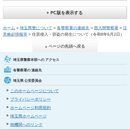
PC版を表示する
ホーム
>
埼玉県警について
>
各警察署の連絡先
>
西入間警察署
>
注
意喚起情報等
> 住居侵入・窃盗の発生について（令和8年6月2日）
ページの先頭へ戻る
埼玉県警察本部への
アクセス
各警察署の
連絡先
埼玉県
公安委員会
このホームページについて
プライバシーポリシー
ホームページ利用規約
埼玉県ホームページ
他機関へのリンク