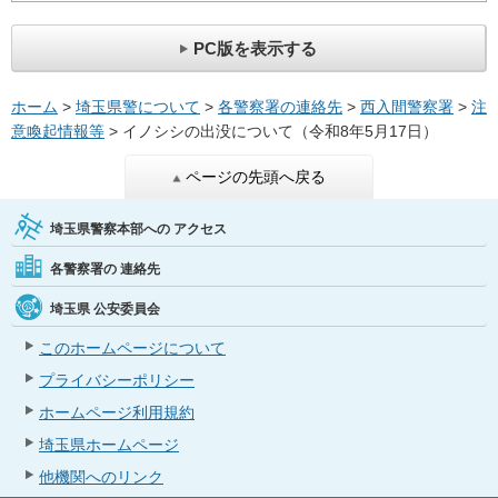
PC版を表示する
ホーム
>
埼玉県警について
>
各警察署の連絡先
>
西入間警察署
>
注
意喚起情報等
> イノシシの出没について（令和8年5月17日）
ページの先頭へ戻る
埼玉県警察本部への
アクセス
各警察署の
連絡先
埼玉県
公安委員会
このホームページについて
プライバシーポリシー
ホームページ利用規約
埼玉県ホームページ
他機関へのリンク