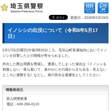
コンテ
検索メ
ンツメ
ニュー
ニュー
更新日：2026年5月19日
イノシシの出没について（令和8年5月17
日）
5月17日(日曜日)午後2時20分ころ、毛呂山町長瀬地内においてイノ
シシを目撃したとの情報が寄せられました。
外出した際は周囲を警戒し、遭遇してしまった場合は《イノシシを
刺激しない・落ち着いて、速やかにその場から立ち去る・見えない
ところに避難する》などし、身の安全を最優先としてください。
情報発信元
西入間警察署
電話：049-284-0110