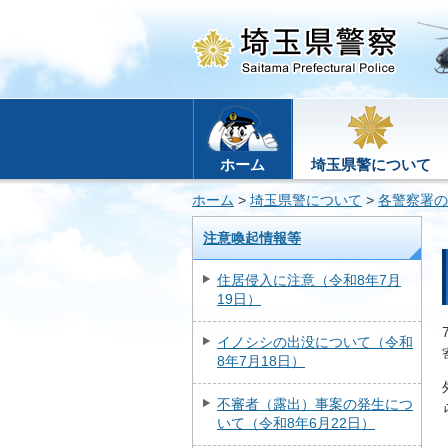
ホーム
埼玉県警について
ホーム
>
埼玉県警について
>
各警察署の
注意喚起情報等
住居侵入に注意（令和8年7月
19日）
イノシシの出没について（令和
8年7月18日）
不審者（露出）事案の発生につ
いて（令和8年6月22日）