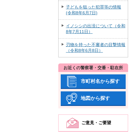
子どもを狙った犯罪等の情報
(令和8年6月7日)
イノシシの出没について（令和
8年7月11日）
刃物を持った不審者の目撃情報
（令和8年6月8日）
お近くの警察署・交番・駐在所
市町村名から探す
地図から探す
ご意見・ご要望