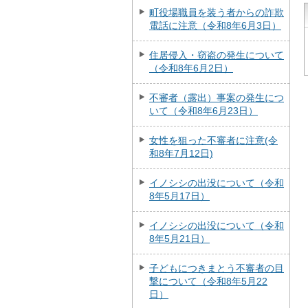
町役場職員を装う者からの詐欺
電話に注意（令和8年6月3日）
住居侵入・窃盗の発生について
（令和8年6月2日）
不審者（露出）事案の発生につ
いて（令和8年6月23日）
女性を狙った不審者に注意(令
和8年7月12日)
イノシシの出没について（令和
8年5月17日）
イノシシの出没について（令和
8年5月21日）
子どもにつきまとう不審者の目
撃について（令和8年5月22
日）