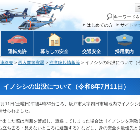
サ
イ
はじめての方
サイトマ
ト
内
検
運転免許
暮らしの安全
交通安全
採用案内
索
連絡先
>
西入間警察署
>
注意喚起情報等
> イノシシの出没について（令
イノシシの出没について（令和8年7月11日）
7月11日(土曜日)午後4時30分ころ、坂戸市大字四日市場地内でイノシシ
寄せられました。
外出した際は周囲を警戒し、遭遇してしまった場合は《イノシシを刺激
ら立ち去る・見えないところに避難する》などし、身の安全を最優先と