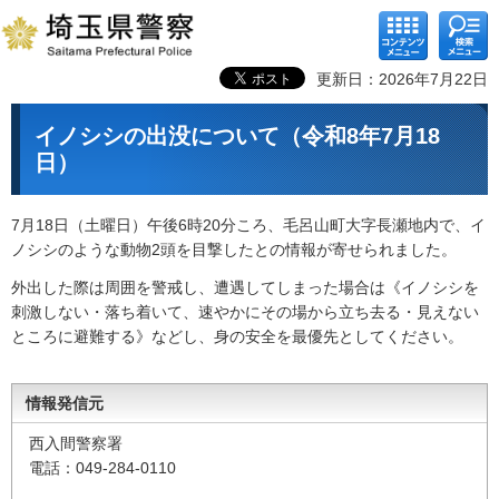
コンテ
検索メ
ンツメ
ニュー
ニュー
更新日：2026年7月22日
イノシシの出没について（令和8年7月18
日）
7月18日（土曜日）午後6時20分ころ、毛呂山町大字長瀬地内で、イ
ノシシのような動物2頭を目撃したとの情報が寄せられました。
外出した際は周囲を警戒し、遭遇してしまった場合は《イノシシを
刺激しない・落ち着いて、速やかにその場から立ち去る・見えない
ところに避難する》などし、身の安全を最優先としてください。
情報発信元
西入間警察署
電話：049-284-0110