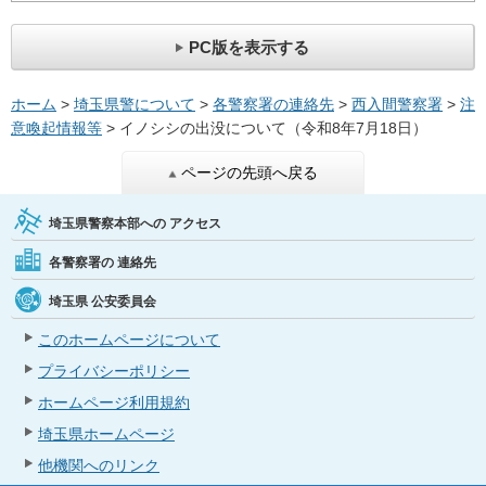
PC版を表示する
ホーム
>
埼玉県警について
>
各警察署の連絡先
>
西入間警察署
>
注
意喚起情報等
> イノシシの出没について（令和8年7月18日）
ページの先頭へ戻る
埼玉県警察本部への
アクセス
各警察署の
連絡先
埼玉県
公安委員会
このホームページについて
プライバシーポリシー
ホームページ利用規約
埼玉県ホームページ
他機関へのリンク