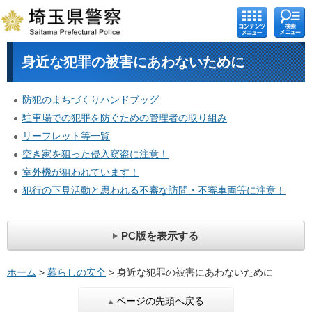
コンテ
検索メ
ンツメ
ニュー
ニュー
身近な犯罪の被害にあわないために
防犯のまちづくりハンドブッグ
駐車場での犯罪を防ぐための管理者の取り組み
リーフレット等一覧
空き家を狙った侵入窃盗に注意！
室外機が狙われています！
犯行の下見活動と思われる不審な訪問・不審車両等に注意！
PC版を表示する
ホーム
>
暮らしの安全
> 身近な犯罪の被害にあわないために
ページの先頭へ戻る