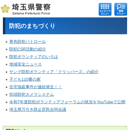
コンテ
検索メ
ンツメ
ニュー
ニュー
防犯のまちづくり
青色防犯パトロール
防犯CSR活動の紹介
防犯ボランティアのいろは
地域安全ニュース
ヤング防犯ボランティア「クリッパーズ」の紹介
子ども110番の家
住宅強盗事件が連続発生！！
街頭防犯カメラシステム
令和7年度防犯ボランティアフォーラムの状況をYouTubeで公開
埼玉県万引き防止官民合同会議