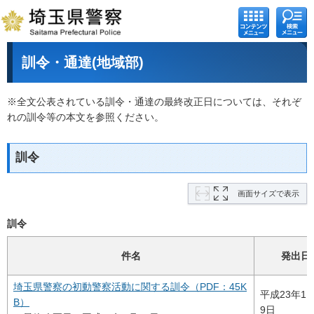
コンテ
検索メ
ンツメ
ニュー
ニュー
訓令・通達(地域部)
※全文公表されている訓令・通達の最終改正日については、それぞ
れの訓令等の本文を参照ください。
訓令
画面サイズで表示
訓令
件名
発出日
埼玉県警察の初動警察活動に関する訓令（PDF：45K
平成23年11
B）
9日