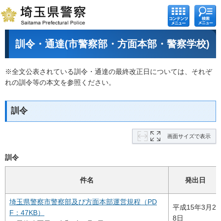
コンテ
検索メ
ンツメ
ニュー
ニュー
訓令・通達(市警察部・方面本部・警察学校)
※全文公表されている訓令・通達の最終改正日については、それぞ
れの訓令等の本文を参照ください。
訓令
画面サイズで表示
訓令
件名
発出日
埼玉県警察市警察部及び方面本部運営規程（PD
平成15年3月2
F：47KB）
8日