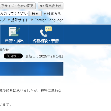
文字サイズ・色合い変更
音声読上げ
検索方法
ップ
携帯サイト
Foreign Language
申請・届出
各種相談・苦情
知らせ
更新日：2025年2月14日
て減少傾向にありましたが、被害に遭わな
います。