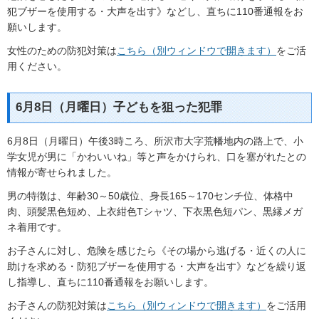
犯ブザーを使用する・大声を出す》などし、直ちに110番通報をお
願いします。
女性のための防犯対策は
こちら（別ウィンドウで開きます）
をご活
用ください。
6月8日（月曜日）子どもを狙った犯罪
6月8日（月曜日）午後3時ころ、所沢市大字荒幡地内の路上で、小
学女児が男に「かわいいね」等と声をかけられ、口を塞がれたとの
情報が寄せられました。
男の特徴は、年齢30～50歳位、身長165～170センチ位、体格中
肉、頭髪黒色短め、上衣紺色Tシャツ、下衣黒色短パン、黒縁メガ
ネ着用です。
お子さんに対し、危険を感じたら《その場から逃げる・近くの人に
助けを求める・防犯ブザーを使用する・大声を出す》などを繰り返
し指導し、直ちに110番通報をお願いします。
お子さんの防犯対策は
こちら（別ウィンドウで開きます）
をご活用