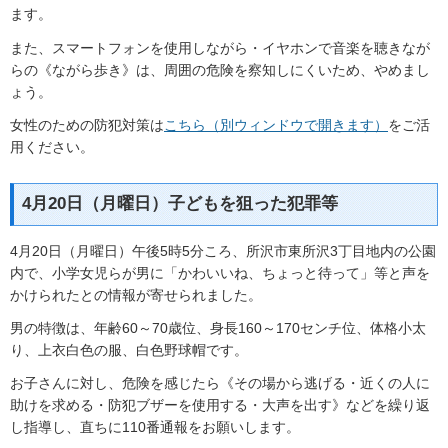
ます。
また、スマートフォンを使用しながら・イヤホンで音楽を聴きなが
らの《ながら歩き》は、周囲の危険を察知しにくいため、やめまし
ょう。
女性のための防犯対策は
こちら（別ウィンドウで開きます）
をご活
用ください。
4月20日（月曜日）子どもを狙った犯罪等
4月20日（月曜日）午後5時5分ころ、所沢市東所沢3丁目地内の公園
内で、小学女児らが男に「かわいいね、ちょっと待って」等と声を
かけられたとの情報が寄せられました。
男の特徴は、年齢60～70歳位、身長160～170センチ位、体格小太
り、上衣白色の服、白色野球帽です。
お子さんに対し、危険を感じたら《その場から逃げる・近くの人に
助けを求める・防犯ブザーを使用する・大声を出す》などを繰り返
し指導し、直ちに110番通報をお願いします。