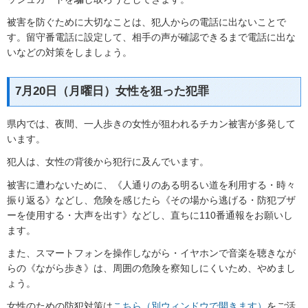
被害を防ぐために大切なことは、犯人からの電話に出ないことで
す。留守番電話に設定して、相手の声が確認できるまで電話に出な
いなどの対策をしましょう。
7月20日（月曜日）女性を狙った犯罪
県内では、夜間、一人歩きの女性が狙われるチカン被害が多発して
います。
犯人は、女性の背後から犯行に及んでいます。
被害に遭わないために、《人通りのある明るい道を利用する・時々
振り返る》などし、危険を感じたら《その場から逃げる・防犯ブザ
ーを使用する・大声を出す》などし、直ちに110番通報をお願いし
ます。
また、スマートフォンを操作しながら・イヤホンで音楽を聴きなが
らの《ながら歩き》は、周囲の危険を察知しにくいため、やめまし
ょう。
女性のための防犯対策は
こちら（別ウィンドウで開きます）
をご活