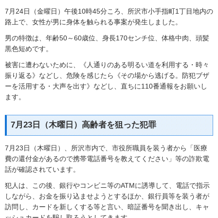
7月24日（金曜日）午後10時45分ころ、所沢市小手指町1丁目地内の
路上で、女性が男に身体を触られる事案が発生しました。
男の特徴は、年齢50～60歳位、身長170センチ位、体格中肉、頭髪
黒色短めです。
被害に遭わないために、《人通りのある明るい道を利用する・時々
振り返る》などし、危険を感じたら《その場から逃げる。防犯ブザ
ーを活用する・大声を出す》などし、直ちに110番通報をお願いし
ます。
7月23日（木曜日）高齢者を狙った犯罪
7月23日（木曜日）、所沢市内で、市役所職員を装う者から「医療
費の還付金があるので携帯電話番号を教えてください」等の詐欺電
話が確認されています。
犯人は、この後、銀行やコンビニ等のATMに誘導して、電話で指示
しながら、お金を振り込ませようとするほか、銀行員等を装う者が
訪問し、カードを新しくする等と言い、暗証番号を聞き出し、キャ
ッシュカードを騙し取ろうとしてきます。