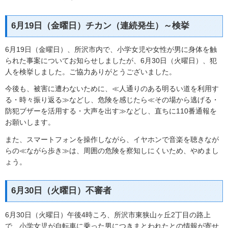
6月19日（金曜日）チカン（連続発生）～検挙
6月19日（金曜日）、所沢市内で、小学女児や女性が男に身体を触
られた事案についてお知らせしましたが、6月30日（火曜日）、犯
人を検挙しました。ご協力ありがとうございました。
今後も、被害に遭わないために、≪人通りのある明るい道を利用す
る・時々振り返る≫などし、危険を感じたら≪その場から逃げる・
防犯ブザーを活用する・大声を出す≫などし、直ちに110番通報を
お願いします。
また、スマートフォンを操作しながら、イヤホンで音楽を聴きなが
らの≪ながら歩き≫は、周囲の危険を察知しにくいため、やめまし
ょう。
6月30日（火曜日）不審者
6月30日（火曜日）午後4時ころ、所沢市東狭山ヶ丘2丁目の路上
で、小学女児が自転車に乗った男につきまとわれたとの情報が寄せ