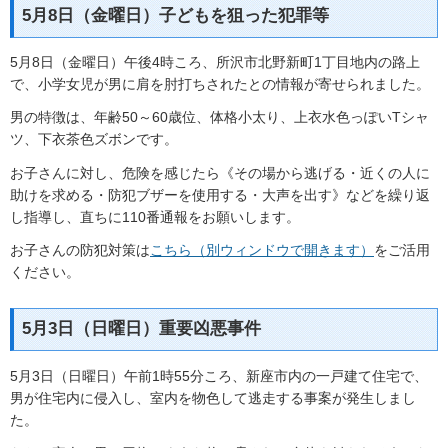
5月8日（金曜日）子どもを狙った犯罪等
5月8日（金曜日）午後4時ころ、所沢市北野新町1丁目地内の路上
で、小学女児が男に肩を肘打ちされたとの情報が寄せられました。
男の特徴は、年齢50～60歳位、体格小太り、上衣水色っぽいTシャ
ツ、下衣茶色ズボンです。
お子さんに対し、危険を感じたら《その場から逃げる・近くの人に
助けを求める・防犯ブザーを使用する・大声を出す》などを繰り返
し指導し、直ちに110番通報をお願いします。
お子さんの防犯対策は
こちら（別ウィンドウで開きます）
をご活用
ください。
5月3日（日曜日）重要凶悪事件
5月3日（日曜日）午前1時55分ころ、新座市内の一戸建て住宅で、
男が住宅内に侵入し、室内を物色して逃走する事案が発生しまし
た。