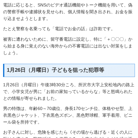
電話に応じると、SNSのビデオ通話機能やトーク機能を用いて、偽
の警察手帳や逮捕状を見せられ、個人情報を聞き出され、お金を振
り込ませようとします。
たとえ警察を名乗っても「電話でお金の話」は詐欺です。
被害に遭わないために、留守番電話に設定し、特に「＋〇〇〇」か
ら始まる身に覚えのない海外からの不審電話には出ない対策をしま
しょう。
1月26日（月曜日）子どもを狙った犯罪等
1月26日（月曜日）午後3時30分ころ、所沢市大字上安松地内の路上
で、小学女児が男に「お前の家知っているからな」等と怒鳴られた
との情報が寄せられました。
男の特徴は、年齢60～70歳位、身長170センチ位、体格やせ型、上
衣黒色ジャケット、下衣黒色ズボン、黒色野球帽、軍手着用、ビニ
ール袋を所持です。
お子さんに対し、危険を感じたら《その場から逃げる・近くの人に