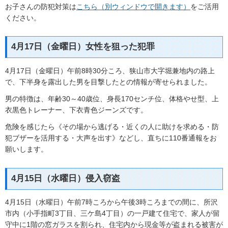
お子さんの防犯対策は
こちら（別ウィンドウで開きます）
をご活用
ください。
4月17日（金曜日）女性を狙った犯罪
4月17日（金曜日）午前8時30分ころ、狭山市大字堀兼地内の路上
で、下半身を露出した男を目撃したとの情報が寄せられました。
男の特徴は、年齢30～40歳位、身長170センチ位、体格やせ型、上
衣黒色トレーナー、下衣青色ジーンズです。
危険を感じたら《その場から逃げる・近くの人に助けを求める・防
犯ブザーを活用する・大声を出す》などし、直ちに110番通報をお
願いします。
4月15日（水曜日）侵入窃盗
4月15日（水曜日）午前7時ころから午後3時ころまでの間に、所沢
市内（小手指町3丁目、三ケ島4丁目）の一戸建て住宅で、家人が留
守中に1階の窓ガラスを割られ、住宅内から現金等が盗まれる被害が