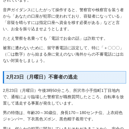
されています。
音声ガイダンスにしたがって操作すると、警察官や検察官を装う者
から「あなたの口座が犯罪に使われており、容疑者になっている」
「容疑を晴らすには指定口座へ資金を移す必要がある」などと言
い、お金を振り込ませようとします。
たとえ警察を名乗っても「電話でお金の話」は詐欺です。
被害に遭わないために、留守番電話に設定して、特に「＋〇〇〇」
（〇は数字）から始まる身に覚えのない海外からの不審電話には出
ない対策をしましょう。
2月23日（月曜日）不審者の逃走
2月23日（月曜日）午後3時50分ころ、所沢市小手指町1丁目地内
で、通報により臨場した警察官が職務質問したところ、自転車を放
置して逃走する事案が発生しています。
男の特徴は、年齢20～30歳位、身長170～180センチ位、上衣紺色
ジャンパー、下衣黒色ズボン、黒色帽子着用です。
男は、何らかの犯罪に関与しているおそれがあることから、安全の