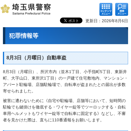
コンテ
検索メ
ンツメ
ニュー
ニュー
更新日：2026年8月6日
犯罪情報等
8月3日（月曜日）自動車盗
8月3日（月曜日）、所沢市内（並木1丁目、小手指町5丁目、東新井
町、大字山口、東所沢1丁目）の一戸建て住宅敷地内、マンション・
アパート駐輪場、店舗駐輪場で、自転車が盗まれたとの届出が多数
寄せられました。
被害に遭わないために《自宅や駐輪場、店舗等において、短時間の
駐輪でも鍵掛けを徹底する・ワイヤー錠等でツーロックする・自転
車用ヘルメットもワイヤー錠等で自転車に固定する》などし、不審
者を見かけた際は、直ちに110番通報をお願いします。