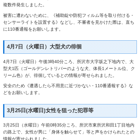
複数件発生しました。
被害に遭わないために、《補助錠や防犯フィルム等を取り付ける・
センサーライトを設置する》などし、不審者を見かけた際は、直ち
に110番通報をお願いします。
4月7日（火曜日）大型犬の徘徊
4月7日（火曜日）午後3時40分ころ、所沢市大字坂之下地内で、大
型犬1匹（ゴールデンレトリバーのような犬、体長1メートル位、ク
リーム色）が、徘徊しているとの情報が寄せられました。
安全のため《遭遇したら不用意に近づかない・110番通報する》な
どをお願いします。
3月25日(水曜日)女性を狙った犯罪等
3月25日（水曜日）午前0時35分ころ、所沢市東所沢和田1丁目地内
の路上で、女性が男に「身体を触らせて」等と声をかけられたとの
情報が寄せられました。