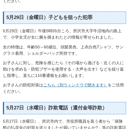
ください。
5月29日（金曜日）子どもを狙った犯罪
5月29日（金曜日）午後5時55分ころ、所沢市大字牛沼地内の路上
で、小学女児が女に腕を掴まれたとの情報が寄せられました。
女の特徴は、年齢50～60歳位、頭髪黒色、上衣白色Tシャツ、サン
グラス着用、ショルダーバッグ所持です。
お子さんに対し、危険を感じたら《その場から逃げる・近くの人に
助けを求める・防犯ブザーを使用する・大声を出す》などを繰り返
し指導し、直ちに110番通報をお願いします。
お子さんの防犯対策は
こちら（別ウィンドウで開きます）
をご活用
ください。
5月27日（水曜日）詐欺電話（還付金等詐欺）
5月27日（水曜日）、所沢市内で、市役所職員を装う者から「保険
料の払戻金の封筒を送りましたが届いていませんか?」等の詐欺電話