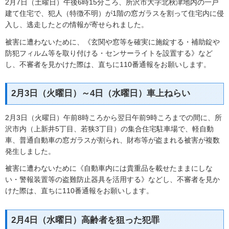
2月7日（土曜日）午後6時15分ころ、所沢市大字北秋津地内の一戸
建て住宅で、犯人（特徴不明）が1階の窓ガラスを割って住宅内に侵
入し、逃走したとの情報が寄せられました。
被害に遭わないために、《玄関や窓等を確実に施錠する・補助錠や
防犯フィルム等を取り付ける・センサーライトを設置する》など
し、不審者を見かけた際は、直ちに110番通報をお願いします。
2月3日（火曜日）～4日（水曜日）車上ねらい
2月3日（火曜日）午前8時ころから翌日午前9時ころまでの間に、所
沢市内（上新井5丁目、若狭3丁目）の集合住宅駐車場で、軽自動
車、普通自動車の窓ガラスが割られ、財布等が盗まれる被害が複数
発生しました。
被害に遭わないために《自動車内には貴重品を載せたままにしな
い・警報装置等の盗難防止器具を活用する》などし、不審者を見か
けた際は、直ちに110番通報をお願いします。
2月4日（水曜日）高齢者を狙った犯罪