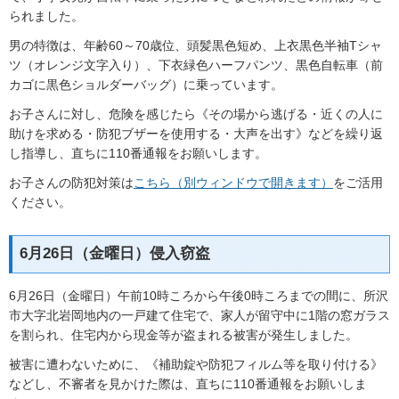
られました。
男の特徴は、年齢60～70歳位、頭髪黒色短め、上衣黒色半袖Tシャ
ツ（オレンジ文字入り）、下衣緑色ハーフパンツ、黒色自転車（前
カゴに黒色ショルダーバッグ）に乗っています。
お子さんに対し、危険を感じたら《その場から逃げる・近くの人に
助けを求める・防犯ブザーを使用する・大声を出す》などを繰り返
し指導し、直ちに110番通報をお願いします。
お子さんの防犯対策は
こちら（別ウィンドウで開きます）
をご活用
ください。
6月26日（金曜日）侵入窃盗
6月26日（金曜日）午前10時ころから午後0時ころまでの間に、所沢
市大字北岩岡地内の一戸建て住宅で、家人が留守中に1階の窓ガラス
を割られ、住宅内から現金等が盗まれる被害が発生しました。
被害に遭わないために、《補助錠や防犯フィルム等を取り付ける》
などし、不審者を見かけた際は、直ちに110番通報をお願いしま