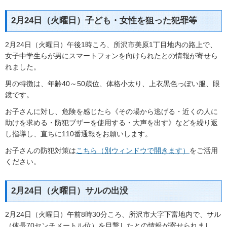
2月24日（火曜日）子ども・女性を狙った犯罪等
2月24日（火曜日）午後1時ころ、所沢市美原1丁目地内の路上で、
女子中学生らが男にスマートフォンを向けられたとの情報が寄せら
れました。
男の特徴は、年齢40～50歳位、体格小太り、上衣黒色っぽい服、眼
鏡です。
お子さんに対し、危険を感じたら《その場から逃げる・近くの人に
助けを求める・防犯ブザーを使用する・大声を出す》などを繰り返
し指導し、直ちに110番通報をお願いします。
お子さんの防犯対策は
こちら（別ウィンドウで開きます）
をご活用
ください。
2月24日（火曜日）サルの出没
2月24日（火曜日）午前8時30分ころ、所沢市大字下富地内で、サル
（体長70センチメートル位）を目撃したとの情報が寄せられまし