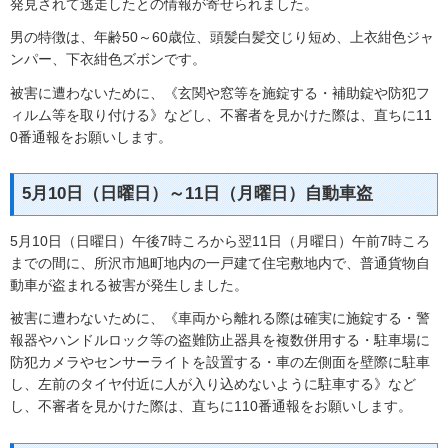
発見されて逃走したとの情報が寄せられました。
男の特徴は、年齢50～60歳位、頭髪白髪交じり短め、上衣紺色ジャ
ンパー、下衣紺色ズボンです。
被害に遭わないために、《玄関や窓等を施錠する・補助錠や防犯フ
ィルム等を取り付ける》などし、不審者を見かけた際は、直ちに11
0番通報をお願いします。
5月10日（日曜日）～11日（月曜日）自動車盗
5月10日（日曜日）午後7時ころから翌11日（月曜日）午前7時ころ
までの間に、所沢市旭町地内の一戸建て住宅敷地内で、普通貨物自
動車が盗まれる被害が発生しました。
被害に遭わないために、《車両から離れる際は確実に施錠する・警
報器やハンドルロック等の盗難防止器具を複数併用する・駐車場に
防犯カメラやセンサーライトを設置する・車の左側面を壁際に駐車
し、左前のタイヤ付近に人が入り込めないように駐車する》など
し、不審者を見かけた際は、直ちに110番通報をお願いします。