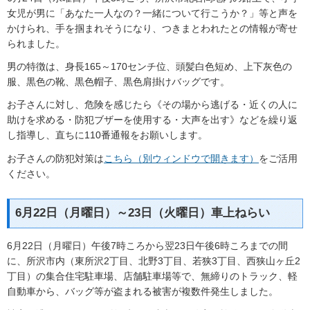
女児が男に「あなた一人なの？一緒について行こうか？」等と声を
かけられ、手を掴まれそうになり、つきまとわれたとの情報が寄せ
られました。
男の特徴は、身長165～170センチ位、頭髪白色短め、上下灰色の
服、黒色の靴、黒色帽子、黒色肩掛けバッグです。
お子さんに対し、危険を感じたら《その場から逃げる・近くの人に
助けを求める・防犯ブザーを使用する・大声を出す》などを繰り返
し指導し、直ちに110番通報をお願いします。
お子さんの防犯対策は
こちら（別ウィンドウで開きます）
をご活用
ください。
6月22日（月曜日）～23日（火曜日）車上ねらい
6月22日（月曜日）午後7時ころから翌23日午後6時ころまでの間
に、所沢市内（東所沢2丁目、北野3丁目、若狭3丁目、西狭山ヶ丘2
丁目）の集合住宅駐車場、店舗駐車場等で、無締りのトラック、軽
自動車から、バッグ等が盗まれる被害が複数件発生しました。