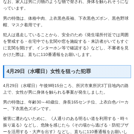
なお、家人は男に刃物のような物で脅され、身体を触られそうにな
っています。
男の特徴は、体格中肉、上衣黒色長袖、下衣黒色ズボン、黒色野球
帽、マスク着用です。
犯人は逃走していることから、安全のため《発生場所付近では周囲
を警戒する・在宅中でも玄関や窓を施錠する・来訪者がいてもすぐ
に玄関を開けず、インターホン等で確認する》などし、不審者を見
かけた際は、直ちに110番通報をお願いします。
4月29日（水曜日）女性を狙った犯罪
4月29日（水曜日）午後9時15分ころ、所沢市東所沢3丁目地内の路
上で、女性が男に身体を触られる事案が発生しました。
男の特徴は、年齢30～40歳位、身長165センチ位、上衣白色パーカ
ー、下衣黒色ズボンです。
被害に遭わないために、《人通りのある明るい道を利用する・時々
振り返る》などし、危険を感じたら《その場から逃げる・防犯ブザ
ーを活用する・大声を出す》などし、直ちに110番通報をお願いし