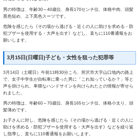
男の特徴は、年齢30～40歳位、身長170センチ位、体格中肉、頭髪
黒色短め、上下黒色スーツです。
危険を感じたら《その場から逃げる・近くの人に助けを求める・防
犯ブザーを使用する・大声を出す》などし、直ちに110番通報をお
願いします。
3月15日(日曜日)子ども・女性を狙った犯罪等
3月14日（土曜日）午前11時30分ころ、所沢市大字山口地内の路上
で、女子中学生が自転車に乗った男に「これ知っているか？」等と
声を掛けられ、卑猥なハンドサインを向けられたとの情報が寄せら
れました。
男の特徴は、年齢60～70歳位、身長165センチ位、体格小太り、頭
髪薄めです。
お子さんに対し、危険を感じたら《その場から逃げる・近くの人に
助けを求める・防犯ブザーを使用する・大声を出す》などを繰り返
し指導し、直ちに110番通報をお願いします。