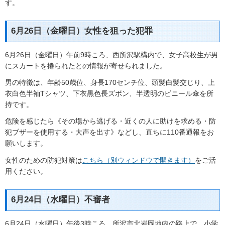
す。
6月26日（金曜日）女性を狙った犯罪
6月26日（金曜日）午前9時ころ、西所沢駅構内で、女子高校生が男
にスカートを捲られたとの情報が寄せられました。
男の特徴は、年齢50歳位、身長170センチ位、頭髪白髪交じり、上
衣白色半袖Tシャツ、下衣黒色長ズボン、半透明のビニール傘を所
持です。
危険を感じたら《その場から逃げる・近くの人に助けを求める・防
犯ブザーを使用する・大声を出す》などし、直ちに110番通報をお
願いします。
女性のための防犯対策は
こちら（別ウィンドウで開きます）
をご活
用ください。
6月24日（水曜日）不審者
6月24日（水曜日）午後3時ころ、所沢市北岩岡地内の路上で、小学