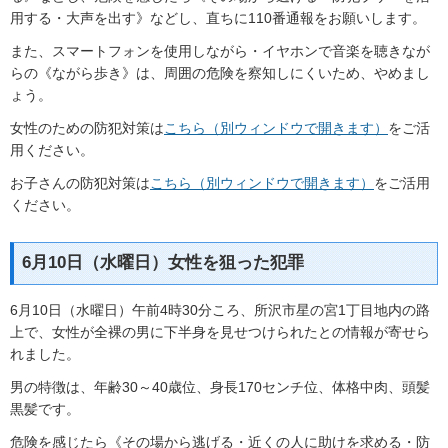
用する・大声を出す》などし、直ちに110番通報をお願いします。
また、スマートフォンを使用しながら・イヤホンで音楽を聴きなが
らの《ながら歩き》は、周囲の危険を察知しにくいため、やめまし
ょう。
女性のための防犯対策は
こちら（別ウィンドウで開きます）
をご活
用ください。
お子さんの防犯対策は
こちら（別ウィンドウで開きます）
をご活用
ください。
6月10日（水曜日）女性を狙った犯罪
6月10日（水曜日）午前4時30分ころ、所沢市星の宮1丁目地内の路
上で、女性が全裸の男に下半身を見せつけられたとの情報が寄せら
れました。
男の特徴は、年齢30～40歳位、身長170センチ位、体格中肉、頭髪
黒髪です。
危険を感じたら《その場から逃げる・近くの人に助けを求める・防