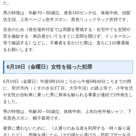
た。
男の特徴は、年齢70～80歳位、身長160センチ位、体格中肉、頭髪
坊主頭、上衣ベージュ色半ズボン、黒色リュックサック所持です。
安全のため《発生場所付近では周囲を警戒する・在宅中でも玄関や
窓を施錠する・来訪者がいてもすぐに玄関を開けず、インターホン
等で確認する》などし、不審者を見かけた際は、直ちに110番通報
をお願いします。
6月19日（金曜日）女性を狙った犯罪
6月19日（金曜日）午後5時15分ころから午後5時40分ころまでの間
に、所沢市内（くすのき台3丁目、大字牛沼）の路上等で、小学女児
や女性が自転車に乗った男に身体を触られる事案が連続で2件発生し
ました。
男の特徴は、年齢30～50歳位、体格中肉、上衣白色半袖シャツ、下
衣黒色ズボン、帽子着用です。
被害に遭わないために、《人通りのある道を利用する・時々振り返
る》などし、危険を感じたら《その場から逃げる・防犯ブザーを活