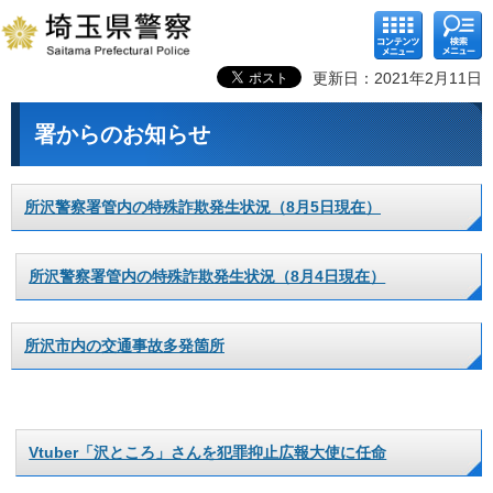
コンテ
検索メ
ンツメ
ニュー
ニュー
更新日：2021年2月11日
署からのお知らせ
所沢警察署管内の特殊詐欺発生状況（8月5日現在）
所沢警察署管内の特殊詐欺発生状況（8月4日現在）
所沢市内の交通事故多発箇所
Vtuber「沢ところ」さんを犯罪抑止広報大使に任命