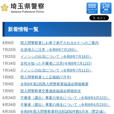
コンテ
検索メ
ンツメ
ニュー
ニュー
新着情報一覧
8月6日
西入間警察署にお車で来庁されるかたへのご案内
7月22日
住居侵入に注意（令和8年7月19日）
7月22日
イノシシの出没について（令和8年7月18日）
7月14日
女性を狙った不審者に注意(令和8年7月12日)
7月14日
イノシシの出没について（令和8年7月11日）
7月9日
西入間警察署ミニ広報紙(7月号)
7月9日
令和8年第2回西入間警察署協議会開催概要
7月9日
西入間警察署交番連絡協議会開催状況
6月24日
不審者（露出）事案の発生について（令和8年6月22日）
6月24日
不審者（露出）事案の発生について（令和8年6月23日）
6月15日
令和8年西入間警察署刑法犯認知件数5月末（暫定値）