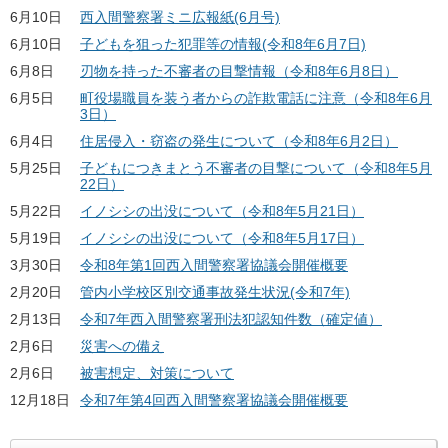
6月10日
西入間警察署ミニ広報紙(6月号)
6月10日
子どもを狙った犯罪等の情報(令和8年6月7日)
6月8日
刃物を持った不審者の目撃情報（令和8年6月8日）
6月5日
町役場職員を装う者からの詐欺電話に注意（令和8年6月
3日）
6月4日
住居侵入・窃盗の発生について（令和8年6月2日）
5月25日
子どもにつきまとう不審者の目撃について（令和8年5月
22日）
5月22日
イノシシの出没について（令和8年5月21日）
5月19日
イノシシの出没について（令和8年5月17日）
3月30日
令和8年第1回西入間警察署協議会開催概要
2月20日
管内小学校区別交通事故発生状況(令和7年)
2月13日
令和7年西入間警察署刑法犯認知件数（確定値）
2月6日
災害への備え
2月6日
被害想定、対策について
12月18日
令和7年第4回西入間警察署協議会開催概要