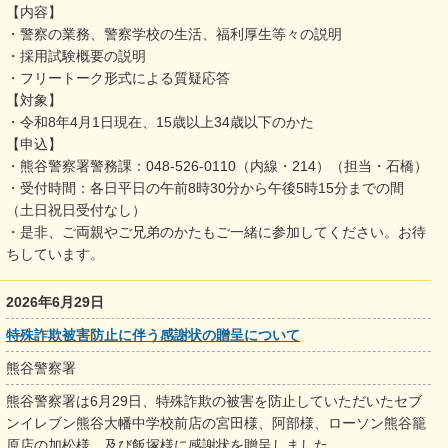
【内容】
・警察の業務、警察学校の生活、福利厚生等々の説明
・採用試験概要の説明
・フリートーク形式による質疑応答
【対象】
・令和8年4月1日現在、15歳以上34歳以下のかた
【申込】
・熊谷警察署警務課：048-526-0110（内線・214）（担当・石橋）
・受付時間：各日平日の午前8時30分から午後5時15分までの間
（土日祝日受付なし）
・是非、ご両親やご兄弟のかたもご一緒に参加してください。お待
ちしています。
2026年6月29日
特殊詐欺被害防止に伴う感謝状の贈呈について
熊谷警察署
熊谷警察署は6月29日、特殊詐欺の被害を防止していただいたセブ
ンイレブン熊谷大幡中学校前店の宮田様、阿部様、ローソン熊谷籠
原店の加松様、及び飯塚様に感謝状を贈呈しました。