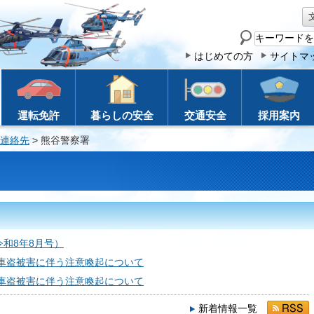
サ
イ
はじめての方
サイトマ
ト
内
検
運転免許
暮らしの安全
交通安全
採用案内
索
連絡先
> 熊谷警察署
和8年8月号）
動車盗被害に伴う注意喚起について
動車盗被害に伴う注意喚起について
新着情報一覧