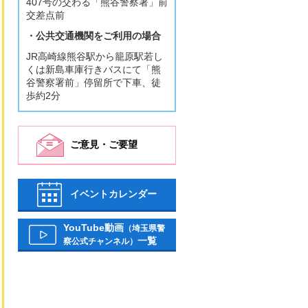
407号の交わる「熊谷警察署」前
交差点前
・公共交通機関をご利用の場合
JR高崎線熊谷駅から籠原駅若し
くは新島車庫行きバスにて「熊
谷警察署前」停留所で下車、徒
歩約2分
ご意見・ご要望
イベントカレンダー
YouTube動画
（埼玉県警
一覧
察公式チャンネル）