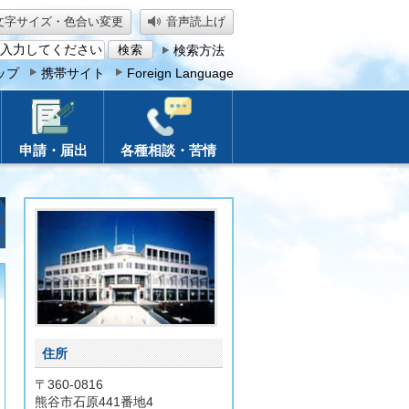
文字サイズ・色合い変更
音声読上げ
検索方法
ップ
携帯サイト
Foreign Language
申請・届出
各種相談・苦情
住所
〒360-0816
熊谷市石原441番地4