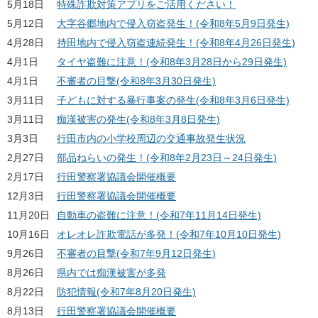
5月18日
特殊詐欺対策アプリをご活用ください！
5月12日
大字谷郷地内で侵入窃盗発生！(令和8年5月9日発生)
4月28日
持田地内で侵入窃盗連続発生！(令和8年4月26日発生)
4月1日
タイヤ盗難に注意！(令和8年3月28日から29日発生)
4月1日
不審者の目撃(令和8年3月30日発生)
3月11日
子どもに対する暴行事案の発生(令和8年3月6日発生)
3月11日
痴漢被害の発生(令和8年3月8日発生)
3月3日
行田市内の小学校周辺の交通事故発生状況
2月27日
部品ねらいの発生！(令和8年2月23日～24日発生)
2月17日
行田警察署協議会開催概要
12月3日
行田警察署協議会開催概要
11月20日
自動車の盗難に注意！(令和7年11月14日発生)
10月16日
オレオレ詐欺電話が多発！(令和7年10月10日発生)
9月26日
不審者の目撃(令和7年9月12日発生)
8月26日
県内では痴漢被害が多発
8月22日
防犯情報(令和7年8月20日発生)
8月13日
行田警察署協議会開催概要