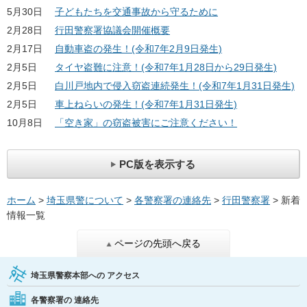
5月30日
子どもたちを交通事故から守るために
2月28日
行田警察署協議会開催概要
2月17日
自動車盗の発生！(令和7年2月9日発生)
2月5日
タイヤ盗難に注意！(令和7年1月28日から29日発生)
2月5日
白川戸地内で侵入窃盗連続発生！(令和7年1月31日発生)
2月5日
車上ねらいの発生！(令和7年1月31日発生)
10月8日
「空き家」の窃盗被害にご注意ください！
PC版を表示する
ホーム
>
埼玉県警について
>
各警察署の連絡先
>
行田警察署
> 新着
情報一覧
ページの先頭へ戻る
埼玉県警察本部への
アクセス
各警察署の
連絡先