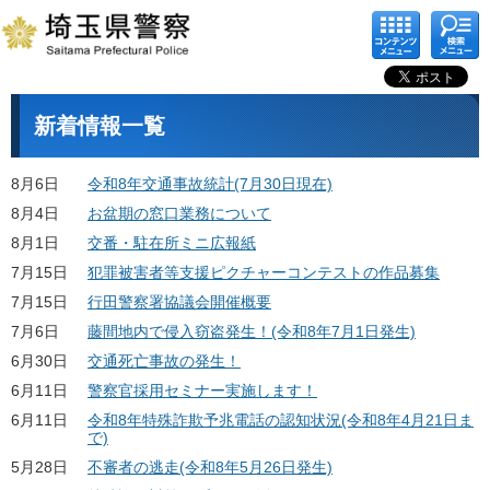
コンテ
検索メ
ンツメ
ニュー
ニュー
新着情報一覧
8月6日
令和8年交通事故統計(7月30日現在)
8月4日
お盆期の窓口業務について
8月1日
交番・駐在所ミニ広報紙
7月15日
犯罪被害者等支援ピクチャーコンテストの作品募集
7月15日
行田警察署協議会開催概要
7月6日
藤間地内で侵入窃盗発生！(令和8年7月1日発生)
6月30日
交通死亡事故の発生！
6月11日
警察官採用セミナー実施します！
6月11日
令和8年特殊詐欺予兆電話の認知状況(令和8年4月21日ま
で)
5月28日
不審者の逃走(令和8年5月26日発生)