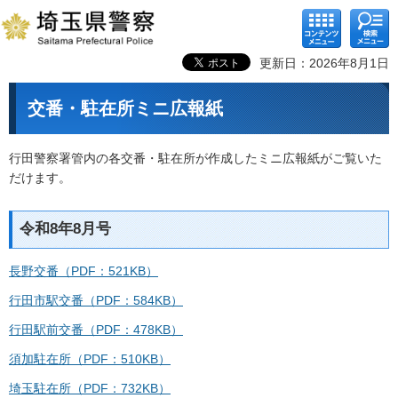
コンテ
検索メ
ンツメ
ニュー
ニュー
更新日：2026年8月1日
交番・駐在所ミニ広報紙
行田警察署管内の各交番・駐在所が作成したミニ広報紙がご覧いた
だけます。
令和8年8月号
長野交番（PDF：521KB）
行田市駅交番（PDF：584KB）
行田駅前交番（PDF：478KB）
須加駐在所（PDF：510KB）
埼玉駐在所（PDF：732KB）