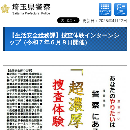
コンテ
検索メ
ンツメ
ニュー
ニュー
更新日：2025年4月22日
【生活安全総務課】捜査体験インターンシ
ップ（令和７年６月８日開催）