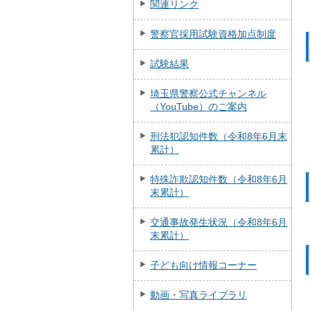
関連リンク
警察官採用試験資格加点制度
試験結果
埼玉県警察公式チャンネル
（YouTube）のご案内
刑法犯認知件数（令和8年6月末
累計）
特殊詐欺認知件数（令和8年6月
末累計）
交通事故発生状況（令和8年6月
末累計）
子ども向け情報コーナー
動画・写真ライブラリ