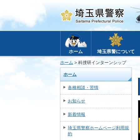
ホーム
埼玉県警について
ホーム
> 科捜研インターンシップ
ホーム
各種相談・苦情
お知らせ
新着情報
埼玉県警察ホームページ利用規
約