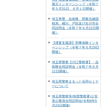
展示インターンシップ（令和７
年５月31日、６月１日開催）
埼玉県警、自衛隊、関東信越国
税局、桶川、戸田及び吉川市合
同説明会（令和７年６月22日開
催）
【捜査支援課】刑事体験インタ
ーンシップ（令和７年６月29日
開催）
埼玉県警察【川口警察署】・自
衛隊合同説明会（令和７年６月
21日開催）
埼玉県警察まるっと合同セミナ
ーについて
埼玉県警察等(朝霞警察署)公安
系公務員合同説明会(令和8年5
月24日開催)