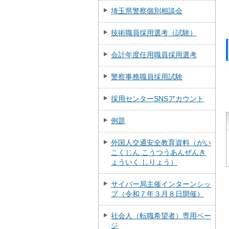
埼玉県警察個別相談会
技術職員採用選考（試験）
会計年度任用職員採用選考
警察事務職員採用試験
採用センターSNSアカウント
例題
外国人交通安全教育資料（がい
こくじん こうつうあんぜんき
ょういく しりょう）
サイバー局主催インターンシッ
プ（令和７年３月８日開催）
社会人（転職希望者）専用ペー
ジ