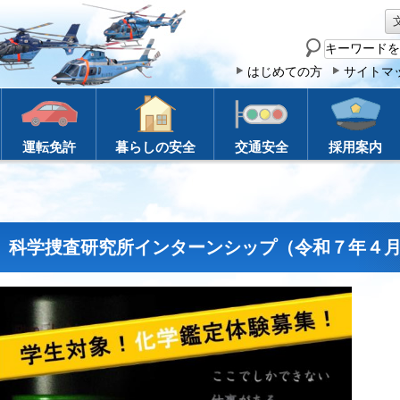
サ
イ
はじめての方
サイトマ
ト
内
検
運転免許
暮らしの安全
交通安全
採用案内
索
科学捜査研究所インターンシップ（令和７年４月2