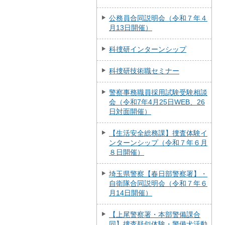
公務員合同説明会（令和７年４
月13日開催）
科捜研インターンシップ
科捜研技術職セミナー
警察事務職員採用試験受験相談
会（令和7年4月25日WEB、26
日対面開催）
【生活安全総務課】捜査体験イ
ンターンシップ（令和７年６月
８日開催）
埼玉県警察【春日部警察署】・
自衛隊合同説明会（令和７年６
月14日開催）
【上尾警察署・本部警備課合
同】捜査疑似体験・警備犬活動