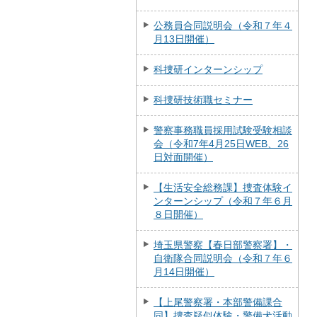
公務員合同説明会（令和７年４
月13日開催）
科捜研インターンシップ
科捜研技術職セミナー
警察事務職員採用試験受験相談
会（令和7年4月25日WEB、26
日対面開催）
【生活安全総務課】捜査体験イ
ンターンシップ（令和７年６月
８日開催）
埼玉県警察【春日部警察署】・
自衛隊合同説明会（令和７年６
月14日開催）
【上尾警察署・本部警備課合
同】捜査疑似体験・警備犬活動