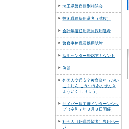
埼玉県警察個別相談会
技術職員採用選考（試験）
会計年度任用職員採用選考
警察事務職員採用試験
採用センターSNSアカウント
例題
外国人交通安全教育資料（がい
こくじん こうつうあんぜんき
ょういく しりょう）
サイバー局主催インターンシッ
プ（令和７年３月８日開催）
社会人（転職希望者）専用ペー
ジ