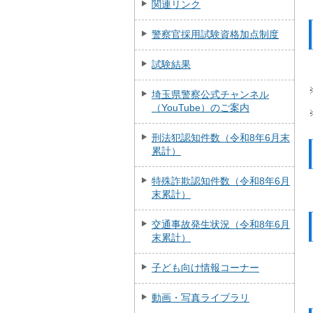
関連リンク
警察官採用試験資格加点制度
試験結果
埼玉県警察公式チャンネル
（YouTube）のご案内
刑法犯認知件数（令和8年6月末
累計）
特殊詐欺認知件数（令和8年6月
末累計）
交通事故発生状況（令和8年6月
末累計）
子ども向け情報コーナー
動画・写真ライブラリ