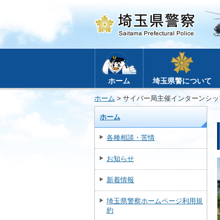
ホーム
埼玉県警について
ホーム
> サイバー局主催インターンシ
ホーム
各種相談・苦情
お知らせ
新着情報
埼玉県警察ホームページ利用規
約