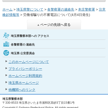
ホーム
>
埼玉県警について
>
各警察署の連絡先
>
本庄警察署
>
注意
喚起情報等
> 労働省騙りの不審電話について(4月4日発生)
ページの先頭へ戻る
埼玉県警察本部への
アクセス
各警察署の
連絡先
埼玉県
公安委員会
このホームページについて
プライバシーポリシー
ホームページ利用規約
埼玉県ホームページ
他機関へのリンク
埼玉県警察本部
〒330-8533 埼玉県さいたま市浦和区高砂3丁目15番1号
Copyright © Saitama Prefectural Police. All rights reserved.