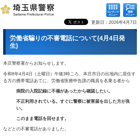
コンテ
検索メ
ンツメ
ニュー
ニュー
更新日：2026年4月7日
労働省騙りの不審電話について(4月4日発
生)
本庄警察署からお知らせします。
令和8年4月4日（土曜日）午後3時ころ、本庄市日の出地内に居住す
る方の携帯電話あてに、労働省医療申告課の職員を名乗る者から
病院の入院記録に不備があったから確認したい。
不正利用されている。すぐに警察に被害届を出した方が良
い。
このまま電話を回せます。
などとの不審電話がありました。