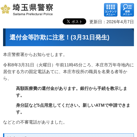
コンテ
検索メ
ンツメ
ニュー
ニュー
更新日：2026年4月7日
還付金等詐欺に注意！(3月31日発生)
本庄警察署からお知らせします。
令和8年3月31日（火曜日）午前11時45分ころ、本庄市万年寺地内に
居住する方の固定電話あてに、本庄市役所の職員を名乗る者等か
ら、
高額医療費の還付金があります。銀行から手続を教示しま
す。
身分証など5点用意してください。新しいATMで申請できま
す。
などとの不審電話がありました。