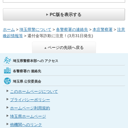
PC版を表示する
ホーム
>
埼玉県警について
>
各警察署の連絡先
>
本庄警察署
>
注意
喚起情報等
> 還付金等詐欺に注意！(3月31日発生)
ページの先頭へ戻る
埼玉県警察本部への
アクセス
各警察署の
連絡先
埼玉県
公安委員会
このホームページについて
プライバシーポリシー
ホームページ利用規約
埼玉県ホームページ
他機関へのリンク