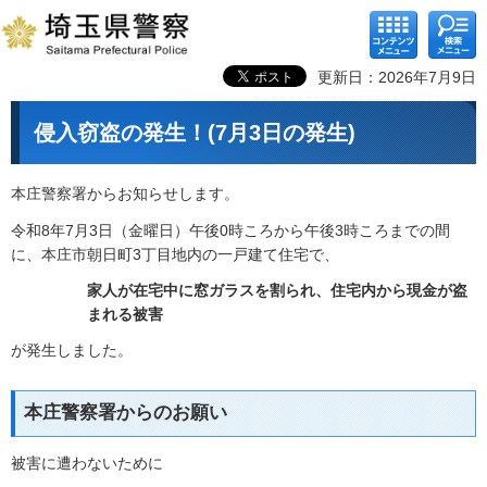
コンテ
検索メ
ンツメ
ニュー
ニュー
更新日：2026年7月9日
侵入窃盗の発生！(7月3日の発生)
本庄警察署からお知らせします。
令和8年7月3日（金曜日）午後0時ころから午後3時ころまでの間
に、本庄市朝日町3丁目地内の一戸建て住宅で、
家人が在宅中に窓ガラスを割られ、住宅内から現金が盗
まれる被害
が発生しました。
本庄警察署からのお願い
被害に遭わないために