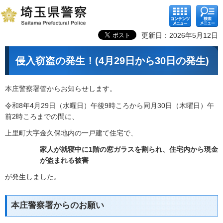
コンテ
検索メ
ンツメ
ニュー
ニュー
更新日：2026年5月12日
侵入窃盗の発生！(4月29日から30日の発生)
本庄警察署管からお知らせします。
令和8年4月29日（水曜日）午後9時ころから同月30日（木曜日）午
前2時ころまでの間に、
上里町大字金久保地内の一戸建て住宅で、
家人が就寝中に1階の窓ガラスを割られ、住宅内から現金
が盗まれる被害
が発生しました。
本庄警察署からのお願い