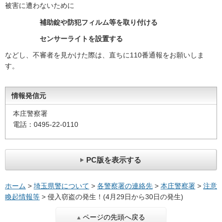
被害に遭わないために
補助錠や防犯フィルム等を取り付ける
センサーライトを設置する
などし、不審者を見かけた際は、直ちに110番通報をお願いしま
す。
情報発信元
本庄警察署
電話：0495-22-0110
PC版を表示する
ホーム
>
埼玉県警について
>
各警察署の連絡先
>
本庄警察署
>
注意
喚起情報等
> 侵入窃盗の発生！(4月29日から30日の発生)
ページの先頭へ戻る