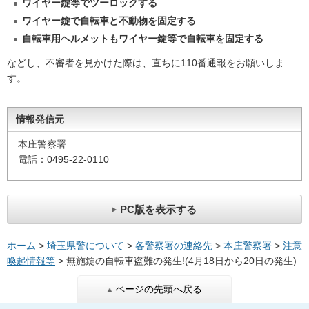
ワイヤー錠等でツーロックする
ワイヤー錠で自転車と不動物を固定する
自転車用ヘルメットもワイヤー錠等で自転車を固定する
などし、不審者を見かけた際は、直ちに110番通報をお願いしま
す。
情報発信元
本庄警察署
電話：0495-22-0110
PC版を表示する
ホーム
>
埼玉県警について
>
各警察署の連絡先
>
本庄警察署
>
注意
喚起情報等
> 無施錠の自転車盗難の発生!(4月18日から20日の発生)
ページの先頭へ戻る