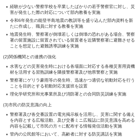
経験が少ない警察学校を卒業したばかりの若手警察官に対し、災
害が発生した際の対応について部内教養を実施
令和6年発生の能登半島地震の教訓等を盛り込んだ部内資料を新
たに作成し、職員に対する教養を実施
地震発生時、警察署が倒壊若しくは倒壊の恐れがある場合、警察
署の留置施設に留置されている留置者を近隣警察署に避難させる
ことを想定した避難誘導訓練を実施
(2)関係機関との連携の強化
水害などの災害発生時における各場面に対応する各種災害用資機
材を活用する習熟訓練を隣接警察署及び他県警察と実施
警察署にゲリラ豪雨等の発生時、迅速かつ適切な初動対応を行う
ことを目的とする初動対応支援班を設置
理化学研究所和光事業所及び消防署との合同防災訓練を実施
(3)市民の防災意識の向上
警察署及び各交番設置の電光掲示板を活用し、災害に関する備え
を内容とする広報活動、及び交番ミニ広報誌に防災意識を高める
内容を記載して市民の方々に配布する情報発信活動を実施
管内の公民館等において、高齢者に対する防災講話を実施