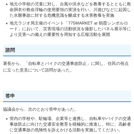
地元小学校の児童に対し、台風や洪水などを教養するとともに救
命胴衣や救命浮輪の使用要領の実演を行い、川遊びなどに起因し
た水難事故に対する危機意識を醸成する水害教養を実施
地元ラジオ局主催のイベント「775MARKET at 朝霞シンボルロ
ード」において、災害現場の活動状況を撮影したパネル展示等に
より災害への備えの重要性を周知する広報活動を展開
諮問
署長から、「自転車とバイクの交通事故防止」に関し、住民の視点
に立った意見について諮問があった。
答申
協議会から、次のとおり答申があった。
管内の学校や、駐輪場、企業等と連携し、自転車やバイクの交通
事故防止に向けた交通安全教育を積極的に推進し、特に、高齢者
に交通事故の危険性を訴えかける活動を実施してください。