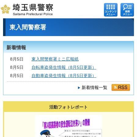
コンテ
検索メ
ンツメ
ニュー
ニュー
東入間警察署
新着情報
8月5日
東入間警察署ミニ広報紙
8月5日
自転車盗発生情報（8月5日更新）
8月5日
自動車盗発生情報（8月5日更新）
新着情報一覧
活動フォトレポート