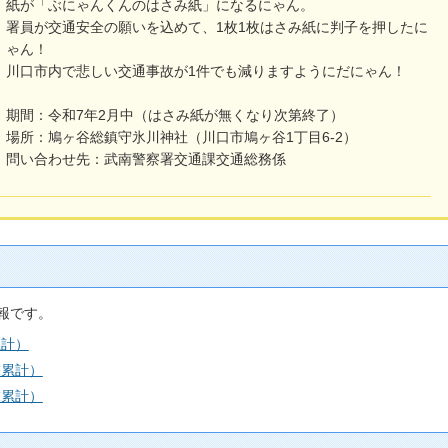
紙が「ぶにゃんくんのはさみ紙」になるにゃん。
署員が交通安全の願いを込めて、1枚1枚はさみ紙に判子を押したに
ゃん！
川口市内で悲しい交通事故が1件でも減りますようにだにゃん！
期間：令和7年2月中（はさみ紙が無くなり次第終了）
場所：鳩ヶ谷総鎮守氷川神社（川口市鳩ヶ谷1丁目6-2）
問い合わせ先：武南警察署交通課交通総務係
報です。
累計）
末累計）
末累計）