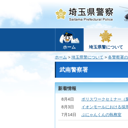
ホーム
埼玉県警について
ホーム
>
埼玉県警について
>
各警察署の
武南警察署
新着情報
8月4日
ポリスワークセミナー（
8月3日
イオンモールにおける採
7月14日
ぶにゃんくんの執務室