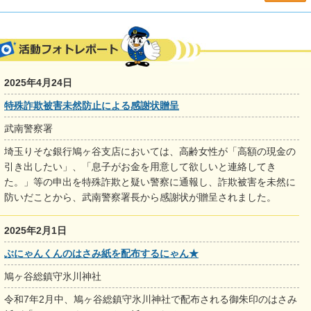
2025年4月24日
特殊詐欺被害未然防止による感謝状贈呈
武南警察署
埼玉りそな銀行鳩ヶ谷支店においては、高齢女性が「高額の現金の
引き出したい」、「息子がお金を用意して欲しいと連絡してき
た。」等の申出を特殊詐欺と疑い警察に通報し、詐欺被害を未然に
防いだことから、武南警察署長から感謝状が贈呈されました。
2025年2月1日
ぶにゃんくんのはさみ紙を配布するにゃん★
鳩ヶ谷総鎮守氷川神社
令和7年2月中、鳩ヶ谷総鎮守氷川神社で配布される御朱印のはさみ