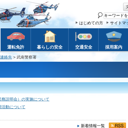
サ
イ
はじめての方
サイトマ
ト
内
検
運転免許
暮らしの安全
交通安全
採用案内
索
連絡先
> 武南警察署
業務説明会）の実施について
用活動について
新着情報一覧