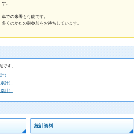
す。
車での来署も可能です。
多くのかたの御参加をお待ちしています。
報です。
累計）
末累計）
末累計）
統計資料