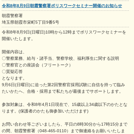
令和8年8月9日朝霞警察署ポリスワークセミナー開催のお知らせ
朝霞警察署
埼玉県朝霞市栄町5丁目9番5号
令和8年8月9日(日曜日)10時から12時までポリスワークセミナーを
開催いたします。
開催内容は、
〇警察業務、給与・諸手当、警察学校、福利厚生に関する説明
〇警察官との座談会（フリートーク）
〇質疑応答
となります。
9月6日(日曜日)に迫った第2回警察官採用試験に自信を持って臨み
たいかたへ、合格・採用まで私たちが最後までサポートします。
参加対象は、令和8年4月1日現在で、15歳以上34歳以下のかたとな
ります。(保護者のかたも御参加いただけます)
お問い合わせ等ございましたら、平日の8時30分から17時15分まで
の間、朝霞警察署（048-465-0110）まで御連絡をお願いいたしま