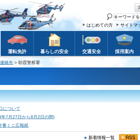
サ
イ
はじめての方
サイトマ
ト
内
検
運転免許
暮らしの安全
交通安全
採用案内
索
連絡先
> 朝霞警察署
窓口について
年7月27日から8月2日の間)
交番ミニ広報紙
新着情報一覧