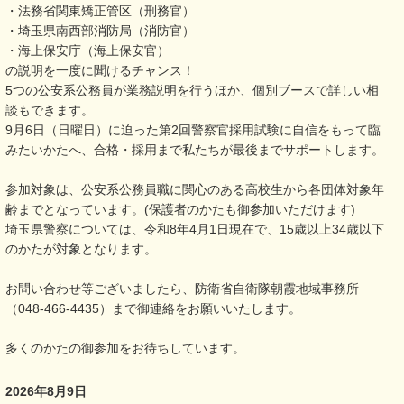
・法務省関東矯正管区（刑務官）
・埼玉県南西部消防局（消防官）
・海上保安庁（海上保安官）
の説明を一度に聞けるチャンス！
5つの公安系公務員が業務説明を行うほか、個別ブースで詳しい相
談もできます。
9月6日（日曜日）に迫った第2回警察官採用試験に自信をもって臨
みたいかたへ、合格・採用まで私たちが最後までサポートします。
参加対象は、公安系公務員職に関心のある高校生から各団体対象年
齢までとなっています。(保護者のかたも御参加いただけます)
埼玉県警察については、令和8年4月1日現在で、15歳以上34歳以下
のかたが対象となります。
お問い合わせ等ございましたら、防衛省自衛隊朝霞地域事務所
（048-466-4435）まで御連絡をお願いいたします。
多くのかたの御参加をお待ちしています。
2026年8月9日