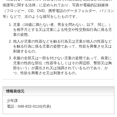
保護等に関する法律」に定められており、写真や電磁的記録媒体
（フロッピー、CD、DVD、携帯電話のデータフォルダー、パソコン
等）などで、次のような描写をしたものです。
児童（18歳に満たない者。男女を問わない。以下、同じ。）
を相手方とする又は児童による性交や性交類似行為に係る児
童の姿態。
他人が児童の性器などを触る行為又は児童が他人の性器など
を触る行為に係る児童の姿態であって、性欲を興奮させ又は
刺激するもの。
衣服の全部又は一部を付けない児童の姿態であって、殊更に
児童の性的な部位（性器等もしくはその周辺部、臀部又は胸
部をいう）が露出され又は強調されているものであり、か
つ、性欲を興奮させ又は刺激するもの。
情報発信元
少年課
電話：048-832-0110(代表)