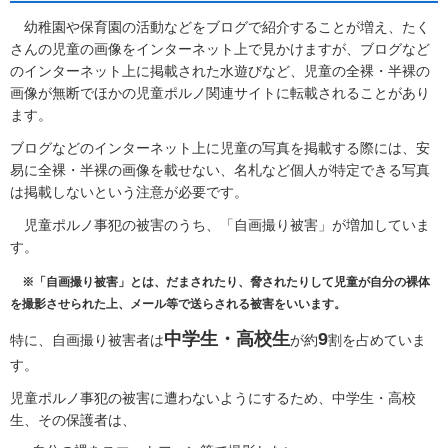
幼稚園
や保育園の活動などをブログで紹介することが増え、たく
さんの児童の画像をインターネット上で見かけますが、ブログなど
のインターネット上に掲載された水遊びなど、児童の全裸・半裸の
画像が無断でほかの児童ポルノ関連サイトに転載されることがあり
ます。
ブログなどのインターネット上に児童の写真を掲載する際には、安
易に全裸・半裸の画像を載せない、名札など個人が特定できる写真
は掲載しないという注意が必要です。
児童ポルノ
事犯の被害のうち、「自画撮り被害」が増加していま
す。
※「自画撮り被害」とは、だまされたり、脅されたりして児童が自分の裸体
を撮影させられた上、メール等で送らされる被害をいいます。
中学生・高校生
9
特に、自画撮り被害者は
が約
割を占めていま
す。
児童ポルノ事犯の被害に遭わないようにするため、中学生・高校
生、その保護者は、