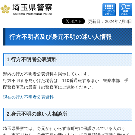
コンテ
検索メ
ンツメ
ニュー
ニュー
更新日：2024年7月8日
行方不明者及び身元不明の迷い人情報
1.行方不明者公表資料
県内の行方不明者公表資料を掲示しています。
行方不明者を見かけた場合は、110番通報するほか、警察本部、手
配警察署又は最寄りの警察署にご連絡ください。
現在の行方不明者公表資料
2.身元不明の迷い人相談所
埼玉県警察では、身元がわからず市町村に保護されている人のう