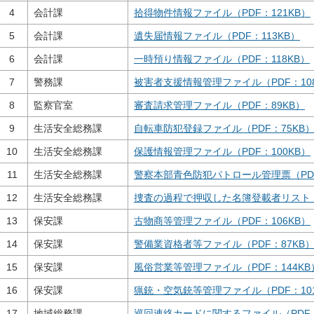
4
会計課
拾得物件情報ファイル（PDF：121KB）
5
会計課
遺失届情報ファイル（PDF：113KB）
6
会計課
一時預り情報ファイル（PDF：118KB）
7
警務課
被害者支援情報管理ファイル（PDF：10
8
監察官室
審査請求管理ファイル（PDF：89KB）
9
生活安全総務課
自転車防犯登録ファイル（PDF：75KB
10
生活安全総務課
保護情報管理ファイル（PDF：100KB）
11
生活安全総務課
警察本部青色防犯パトロール管理票（PDF
12
生活安全総務課
捜査の過程で押収した名簿登載者リスト（P
13
保安課
古物商等管理ファイル（PDF：106KB）
14
保安課
警備業資格者等ファイル（PDF：87KB
15
保安課
風俗営業等管理ファイル（PDF：144KB
16
保安課
猟銃・空気銃等管理ファイル（PDF：10
17
地域総務課
巡回連絡カードに関するファイル（PDF：