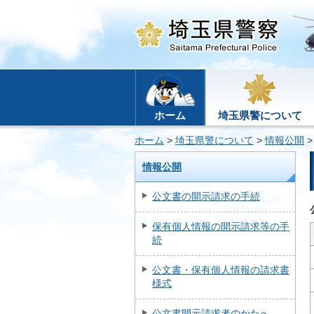
ホーム
埼玉県警について
ホーム
>
埼玉県警について
>
情報公開
>
情報公開
公文書の開示請求の手続
保有個人情報の開示請求等の手
続
公文書・保有個人情報の請求書
様式
公文書開示請求者のかたへ