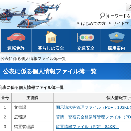
サ
イ
はじめての方
サイトマ
ト
内
検
運転免許
暮らしの安全
交通安全
採用案内
索
 公表に係る個人情報ファイル簿一覧
公表に係る個人情報ファイル簿一覧
公表に係る個人情報ファイル簿一覧
番号
主管課
個人情報ファ
1
文書課
開示請求等管理ファイル（PDF：103KB
2
広報課
苦情・警察安全相談等管理ファイル（PDF
3
留置管理課
留置情報ファイル（PDF：84KB）