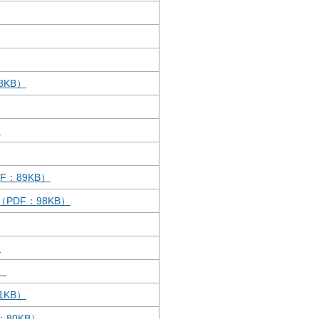
8KB）
）
：89KB）
DF：98KB）
）
）
1KB）
80KB）