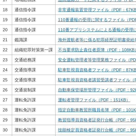
18
通信指令課
非常通報装置管理ファイル（PDF：67K
19
通信指令課
110番通報の受理に関するファイル（PDF
20
通信指令課
110番アプリシステムによる通報の受理に
21
鑑識課
海外渡航者等に係る犯罪経歴証明書発給事
22
組織犯罪対策第一課
不当要求防止責任者原簿（PDF：108KB
23
交通総務課
安全運転管理者等管理業務ファイル（PDF
24
交通指導課
駐車監視員資格者ファイル（PDF：87K
25
交通指導課
駐車監視員資格者講習受講者ファイル（PD
26
交通規制課
自動車保管場所管理ファイル（PDF：92
27
運転免許課
運転者管理ファイル（PDF：151KB）
28
運転免許課
指定自動車教習所職員名簿（PDF：101K
29
運転免許課
教習指導員資格者証発行台帳（PDF：95
30
運転免許課
技能検定員資格者証発行台帳（PDF：95