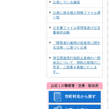
公表している施策
公表に係る個人情報ファイル簿
一覧
公文書ファイル管理表及び公文
書保存台帳
「障害者の雇用の促進等に関す
る法律」に基づく公表
埼玉県迷惑行為防止条例の一部
改正について、県民の皆様のご
意見・ご提案を募集いたしま
す。
お近くの警察署・交番・駐在所
市町村名から探す