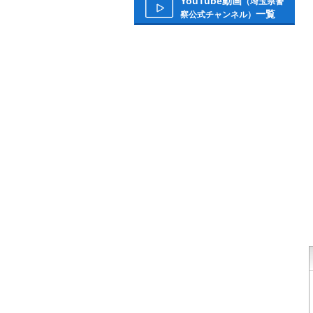
YouTube動画
（埼玉県警
一覧
察公式チャンネル）