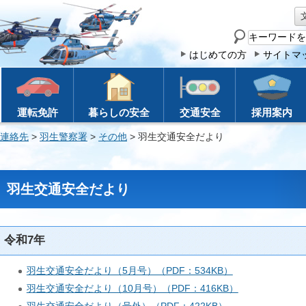
サ
イ
はじめての方
サイトマ
ト
内
検
運転免許
暮らしの安全
交通安全
採用案内
索
連絡先
>
羽生警察署
>
その他
> 羽生交通安全だより
羽生交通安全だより
令和7年
羽生交通安全だより（5月号）（PDF：534KB）
羽生交通安全だより（10月号）（PDF：416KB）