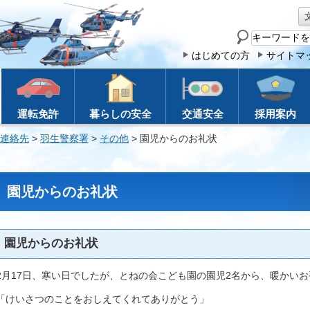
サ
イ
はじめての方
サイトマ
ト
内
検
運転免許
暮らしの安全
交通安全
採用案内
索
連絡先
>
羽生警察署
>
その他
> 園児からのお礼状
園児からのお礼状
園児からのお礼状
2月17日、寒い日でしたが、とねの会こども園の園児2名から、暖かい
「けいさつのことをおしえてくれてありがとう」