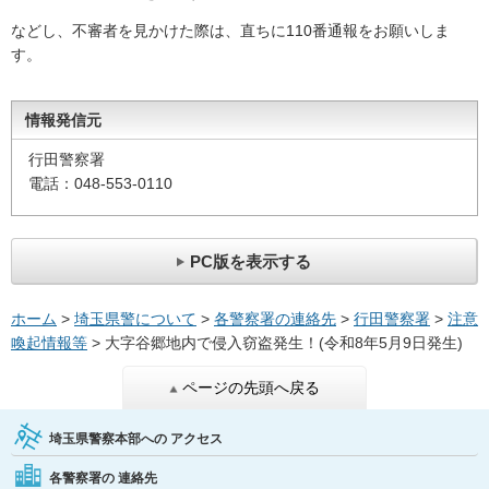
などし、不審者を見かけた際は、直ちに110番通報をお願いしま
す。
情報発信元
行田警察署
電話：048-553-0110
PC版を表示する
ホーム
>
埼玉県警について
>
各警察署の連絡先
>
行田警察署
>
注意
喚起情報等
> 大字谷郷地内で侵入窃盗発生！(令和8年5月9日発生)
ページの先頭へ戻る
埼玉県警察本部への
アクセス
各警察署の
連絡先