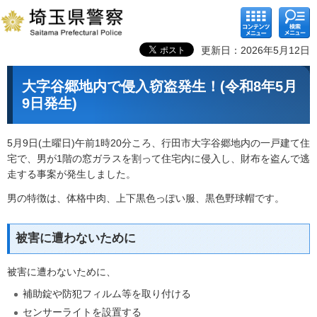
コンテ
検索メ
ンツメ
ニュー
ニュー
更新日：2026年5月12日
大字谷郷地内で侵入窃盗発生！(令和8年5月
9日発生)
5月9日(土曜日)午前1時20分ころ、行田市大字谷郷地内の一戸建て住
宅で、男が1階の窓ガラスを割って住宅内に侵入し、財布を盗んで逃
走する事案が発生しました。
男の特徴は、体格中肉、上下黒色っぽい服、黒色野球帽です。
被害に遭わないために
被害に遭わないために、
補助錠や防犯フィルム等を取り付ける
センサーライトを設置する