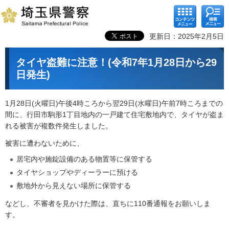
コンテ
検索メ
ンツメ
ニュー
ニュー
更新日：2025年2月5日
タイヤ盗難に注意！(令和7年1月28日から29
日発生)
1月28日(火曜日)午後4時ころから翌29日(水曜日)午前7時ころまでの
間に、行田市駒形1丁目地内の一戸建て住宅敷地内で、タイヤが盗ま
れる被害が複数件発生しました。
被害に遭わないために、
居宅内や施錠設備のある物置等に保管する
タイヤショップやディーラーに預ける
敷地外から見えない場所に保管する
などし、不審者を見かけた際は、直ちに110番通報をお願いしま
す。