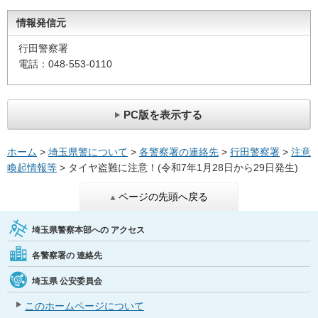
情報発信元
行田警察署
電話：048-553-0110
PC版を表示する
ホーム
>
埼玉県警について
>
各警察署の連絡先
>
行田警察署
>
注意
喚起情報等
> タイヤ盗難に注意！(令和7年1月28日から29日発生)
ページの先頭へ戻る
埼玉県警察本部への
アクセス
各警察署の
連絡先
埼玉県
公安委員会
このホームページについて