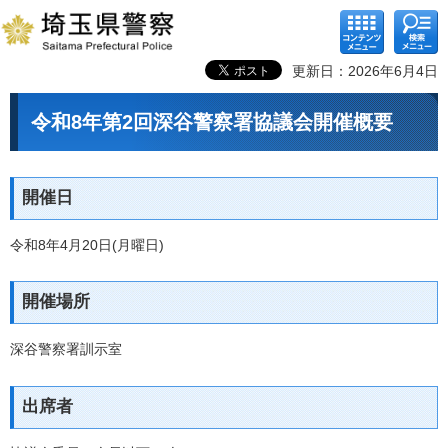
コンテ
検索メ
ンツメ
ニュー
ニュー
更新日：2026年6月4日
令和8年第2回深谷警察署協議会開催概要
開催日
令和8年4月20日(月曜日)
開催場所
深谷警察署訓示室
出席者