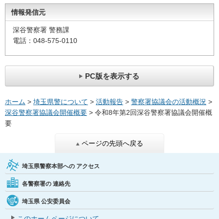
情報発信元
深谷警察署 警務課
電話：048-575-0110
PC版を表示する
ホーム
>
埼玉県警について
>
活動報告
>
警察署協議会の活動概況
>
深谷警察署協議会開催概要
> 令和8年第2回深谷警察署協議会開催概
要
ページの先頭へ戻る
埼玉県警察本部への
アクセス
各警察署の
連絡先
埼玉県
公安委員会
このホームページについて