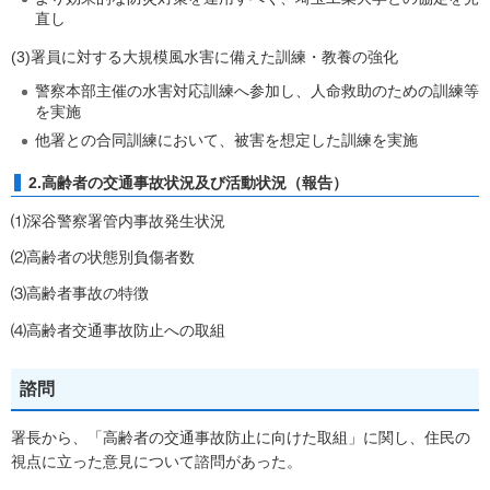
直し
(3)署員に対する大規模風水害に備えた訓練・教養の強化
警察本部主催の水害対応訓練へ参加し、人命救助のための訓練等
を実施
他署との合同訓練において、被害を想定した訓練を実施
2.高齢者の交通事故状況及び活動状況（報告）
⑴深谷警察署管内事故発生状況
⑵高齢者の状態別負傷者数
⑶高齢者事故の特徴
⑷高齢者交通事故防止への取組
諮問
署長から、「高齢者の交通事故防止に向けた取組」に関し、住民の
視点に立った意見について諮問があった。