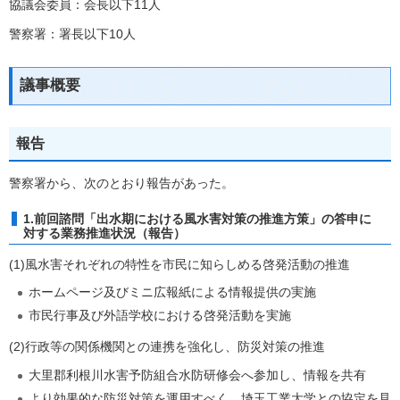
協議会委員：会長以下11人
警察署：署長以下10人
議事概要
報告
警察署から、次のとおり報告があった。
1.前回諮問「出水期における風水害対策の推進方策」の答申に
対する業務推進状況（報告）
(1)風水害それぞれの特性を市民に知らしめる啓発活動の推進
ホームページ及びミニ広報紙による情報提供の実施
市民行事及び外語学校における啓発活動を実施
(2)行政等の関係機関との連携を強化し、防災対策の推進
大里郡利根川水害予防組合水防研修会へ参加し、情報を共有
より効果的な防災対策を運用すべく、埼玉工業大学との協定を見