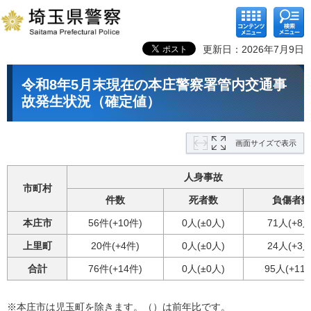
コンテ
検索メ
ンツメ
ニュー
ニュー
更新日：2026年7月9日
令和8年5月末現在の本庄警察署管内交通事
故発生状況（確定値）
画面サイズで表示
人身事故
市町村
件数
死者数
負傷者数
本庄市
56件(+10件)
0人(±0人)
71人(+8人
上里町
20件(+4件)
0人(±0人)
24人(+3人
合計
76件(+14件)
0人(±0人)
95人(+11
※本庄市は児玉町を除きます。（）は前年比です。